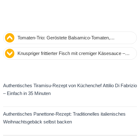
Tomaten-Trio: Geröstete Balsamico-Tomaten,
Tomatengelee und geschmorte Kirschtomaten – Rezept
Knuspriger frittierter Fisch mit cremiger Käsesauce –
Einfaches Rezept für 4 Portionen
Authentisches Tiramisu-Rezept von Küchenchef Attilio Di Fabrizio
– Einfach in 35 Minuten
Authentisches Panettone-Rezept: Traditionelles italienisches
Weihnachtsgebäck selbst backen